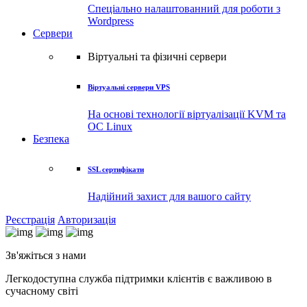
Спеціально налаштованний для роботи з
Wordpress
Сервери
Віртуальні та фізичні сервери
Віртуальні сервери VPS
На основі технології віртуалізації KVM та
ОС Linux
Безпека
SSL сертифікати
Надійний захист для вашого сайту
Реєстрація
Авторизація
Зв'яжіться
з нами
Легкодоступна служба підтримки клієнтів є важливою в
сучасному світі