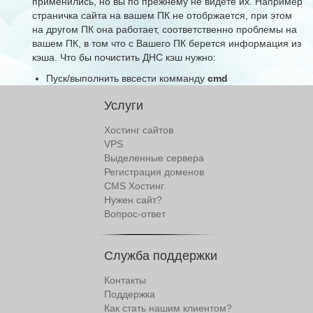
применились, но вы по прежнему не видете их. Например
страничка сайта на вашем ПК не отобржается, при этом
на другом ПК она работает, соответственно проблемы на
вашем ПК, в том что с Вашего ПК берется информация из
кэша. Что бы почистить ДНС кэш нужно:
Пуск/выполнить ввсести комманду
cmd
В открывшемся окне ввести
ipconfig /flushdns
Услуги
Хостинг сайтов
VPS
Выделенные сервера
Регистрация доменов
CMS Хостинг
Нужен сайт?
Вопрос-ответ
Служба поддержки
Контакты
Поддержка
Как стать нашим клиентом?